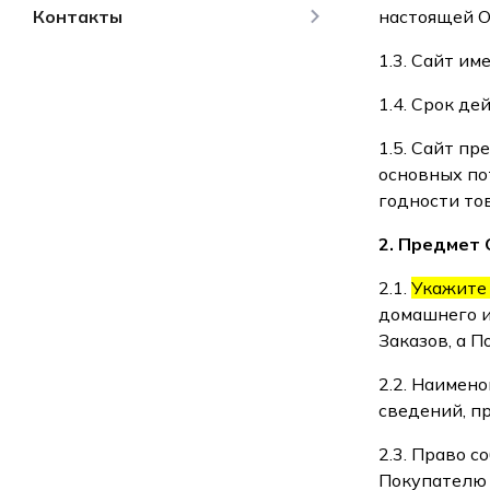
Контакты
настоящей О
1.3. Сайт и
1.4. Срок де
1.5. Сайт п
основных по
годности то
2. Предмет
2.1.
Укажите
домашнего и
Заказов, а 
2.2. Наимен
сведений, п
2.3. Право 
Покупателю 