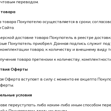
очтовым переводом.
 товара
ка товара Покупателю осуществляется в сроки, соглас
 Сайта.
рьерской доставке товара Покупатель в реестре достав
орые Покупатель приобрел. Данная подпись служит под
 комплектации товара, к количеству и внешнему виду т
получения товара претензии к количеству, комплектност
йствия Оферты
щая Оферта вступает в силу с момента ее акцепта Покуп
Оферты.
ельные условия
праве переуступать либо каким-либо иным способом пер
ий с Покупателем, третьим лицам.