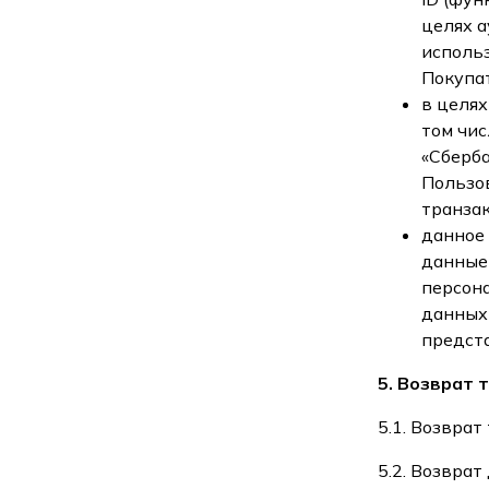
целях а
использ
Покупа
в целя
том чи
«Сберб
Пользов
транзак
данное 
данные 
персон
данных 
предста
5. Возврат 
5.1. Возвра
5.2. Возвра