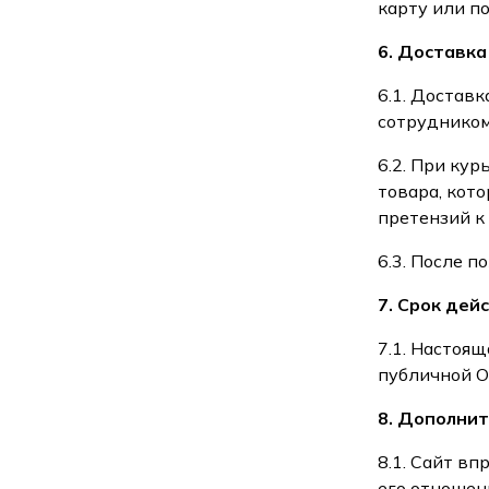
карту или п
6. Доставка
6.1. Достав
сотрудником
6.2. При ку
товара, кот
претензий к
6.3. После 
7. Срок де
7.1. Настоя
публичной 
8. Дополнит
8.1. Сайт в
его отношен