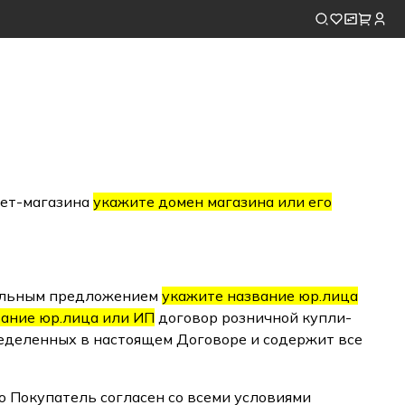
нет-магазина
укажите домен магазина или его
циальным предложением
укажите название юр.лица
ание юр.лица или ИП
договор розничной купли-
ределенных в настоящем Договоре и содержит все
то Покупатель согласен со всеми условиями