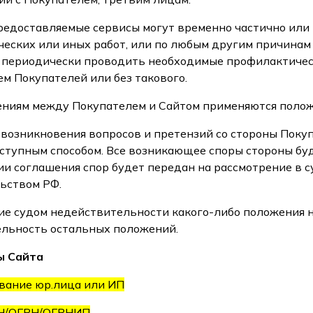
 предоставляемые сервисы могут временно частично ил
еских или иных работ, или по любым другим причинам 
 периодически проводить необходимые профилактичес
м Покупателей или без такового.
шениям между Покупателем и Сайтом применяются полож
ае возникновения вопросов и претензий со стороны Поку
ступным способом. Все возникающее споры стороны буд
и соглашения спор будет передан на рассмотрение в 
ьством РФ.
ние судом недействительности какого-либо положения 
льность остальных положений.
ы Сайта
вание юр.лица или ИП
Н/ОГРН/ОГРНИП