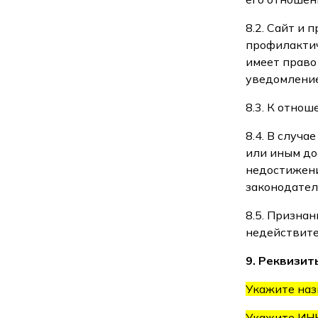
8.2. Сайт и
профилактич
имеет право
уведомление
8.3. К отно
8.4. В случ
или иным до
недостижени
законодател
8.5. Призна
недействите
9. Реквизит
Укажите наз
Укажите ИН