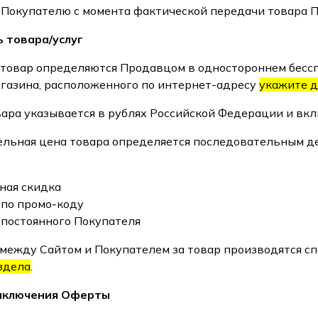
 Покупателю с момента фактической передачи товара 
ь товара/услуг
а товар определяются Продавцом в одностороннем бесс
газина, расположенного по интернет-адресу
укажите д
овара указывается в рублях Российской Федерации и вкл
тельная цена товара определяется последовательным д
ная скидка
 по промо-коду
 постоянного Покупателя
ы между Сайтом и Покупателем за товар производятся сп
здела
.
заключения Оферты