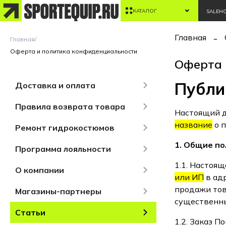
КАТАЛОГ
SALE
Н
Главная
Главная
/
Оферта и политика конфиденциальности
Оферта 
Публи
Доставка и оплата
Правила возврата товара
Настоящий д
название
о п
Ремонт гидрокостюмов
1. Общие п
Программа лояльности
1.1. Настоя
О компании
или ИП
в ад
продажи тов
Магазины-партнеры
существенны
Статьи
1.2. Заказ П