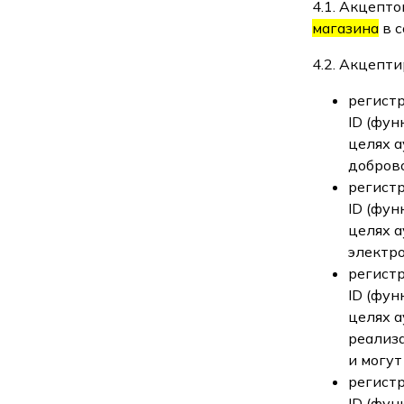
4.1. Акцепт
магазина
в с
4.2. Акцепт
регист
ID (фу
целях 
добров
регист
ID (фу
целях 
электро
регист
ID (фу
целях а
реализ
и могут
регист
ID (фу