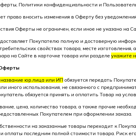
ферты, Политики конфиденциальности и Пользователь
меет право вносить изменения в Оферту без уведомления
йствия Оферты не ограничен, если иное не указано на Са
редоставляет Покупателю полную и достоверную инфор
требительских свойствах товара, месте изготовления, 
вара на Сайте в карточке товара или разделе
укажите н
 Оферты
 название юр.лица или ИП
обязуется передать Покупате
ли иного использования, не связанного с предприним
Покупатель обязуется принять и оплатить Товар на усл
ование, цена, количество товара, а также прочие необ
редоставленных Покупателем при оформлении заказа.
собственности на заказанные товары переходит к Покуп
и оплаты последним полной стоимости товара. Риск ег