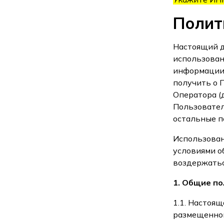
Полит
Настоящий д
использован
информации 
получить о 
Оператора (
Пользовател
остальные п
Использован
условиями о
воздержатьс
1. Общие п
1.1. Настоя
размещенной