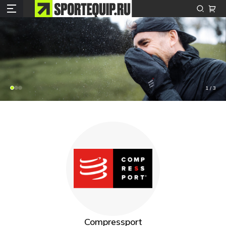
1
/ 3
Compressport