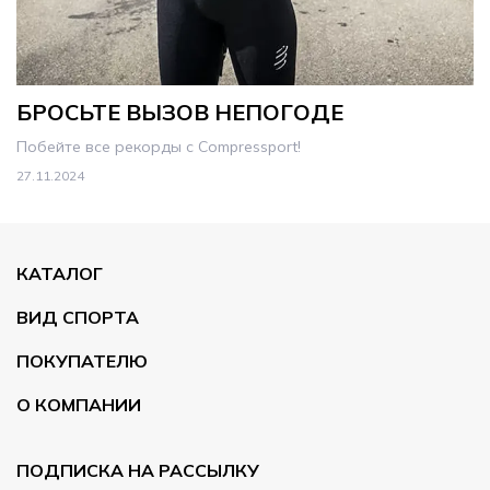
БРОСЬТЕ ВЫЗОВ НЕПОГОДЕ
Побейте все рекорды с Compressport!
27.11.2024
2
КАТАЛОГ
ВИД СПОРТА
ПОКУПАТЕЛЮ
О КОМПАНИИ
ПОДПИСКА НА РАССЫЛКУ