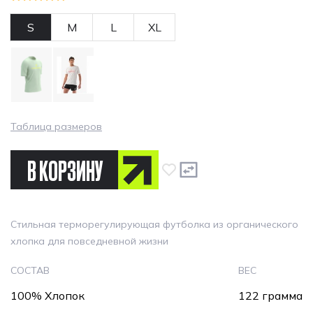
S
M
L
XL
Таблица размеров
В КОРЗИНУ
Стильная терморегулирующая футболка из органического
хлопка для повседневной жизни
СОСТАВ
ВЕС
100% Хлопок
122 грамма