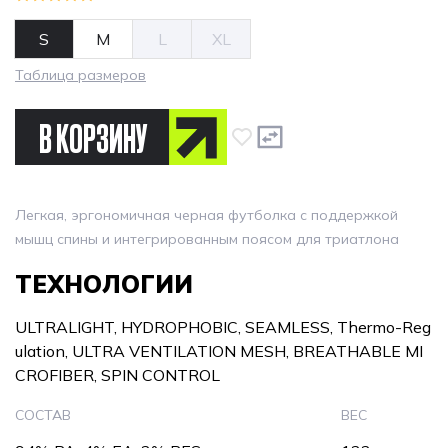
S
M
L
XL
Таблица размеров
В КОРЗИНУ
Легкая, эргономичная черная футболка с поддержкой
мышц спины и интегрированным поясом для триатлона
ТЕХНОЛОГИИ
ULTRALIGHT, HYDROPHOBIC, SEAMLESS, Thermo-Reg
ulation, ULTRA VENTILATION MESH, BREATHABLE MI
CROFIBER, SPIN CONTROL
СОСТАВ
ВЕС