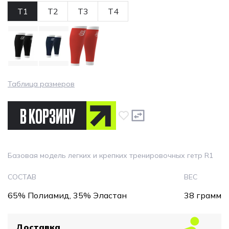
T1
T2
T3
T4
Таблица размеров
В КОРЗИНУ
Базовая модель легких и крепких тренировочных гетр R1
СОСТАВ
ВЕС
65% Полиамид, 35% Эластан
38 грамм
Доставка