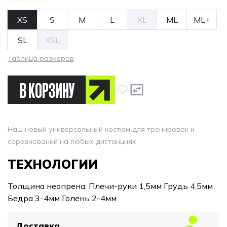
XS
S
M
L
XL
ML
ML+
SL
XSL
Таблица размеров
В КОРЗИНУ
Наш новый универсальный костюм для тренировок и
соревнований на любых дистанциях
ТЕХНОЛОГИИ
Толщина неопрена: Плечи-руки 1,5мм Грудь 4,5мм
Бедра 3-4мм Голень 2-4мм
Доставка