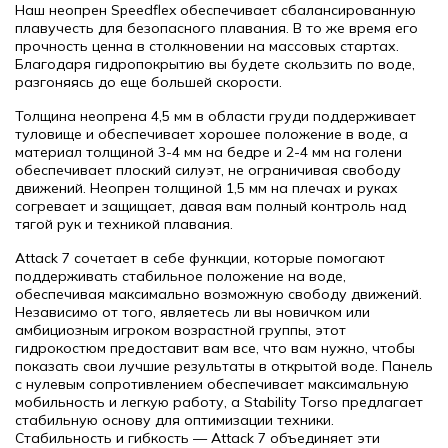
Наш неопрен Speedflex обеспечивает сбалансированную
плавучесть для безопасного плавания. В то же время его
прочность ценна в столкновении на массовых стартах.
Благодаря гидропокрытию вы будете скользить по воде,
разгоняясь до еще большей скорости.
Толщина неопрена 4,5 мм в области груди поддерживает
туловище и обеспечивает хорошее положение в воде, а
материал толщиной 3-4 мм на бедре и 2-4 мм на голени
обеспечивает плоский силуэт, не ограничивая свободу
движений. Неопрен толщиной 1,5 мм на плечах и руках
согревает и защищает, давая вам полный контроль над
тягой рук и техникой плавания.
Attack 7 сочетает в себе функции, которые помогают
поддерживать стабильное положение на воде,
обеспечивая максимально возможную свободу движений.
Независимо от того, являетесь ли вы новичком или
амбициозным игроком возрастной группы, этот
гидрокостюм предоставит вам все, что вам нужно, чтобы
показать свои лучшие результаты в открытой воде. Панель
с нулевым сопротивлением обеспечивает максимальную
мобильность и легкую работу, а Stability Torso предлагает
стабильную основу для оптимизации техники.
Стабильность и гибкость — Attack 7 объединяет эти