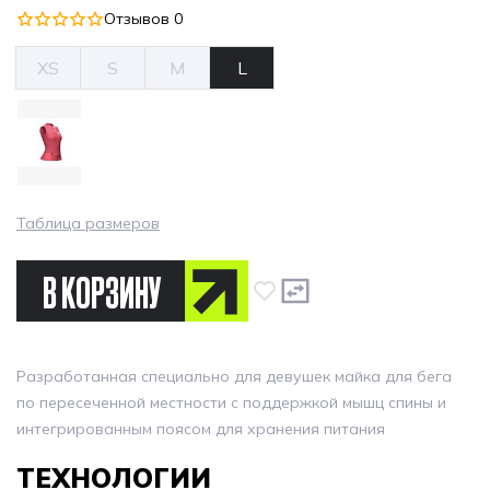
Отзывов 0
XS
S
M
L
Таблица размеров
В КОРЗИНУ
Разработанная специально для девушек майка для бега
по пересеченной местности с поддержкой мышц спины и
интегрированным поясом для хранения питания
ТЕХНОЛОГИИ