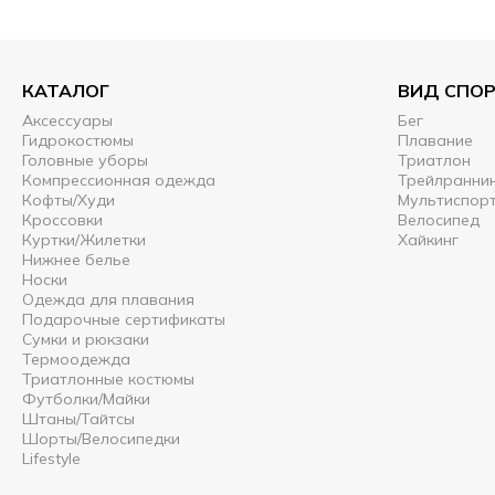
КАТАЛОГ
ВИД СПО
Аксессуары
Бег
Гидрокостюмы
Плавание
Головные уборы
Триатлон
Компрессионная одежда
Трейлранни
Кофты/Худи
Мультиспор
Кроссовки
Велосипед
Куртки/Жилетки
Хайкинг
Нижнее белье
Носки
Одежда для плавания
Подарочные сертификаты
Сумки и рюкзаки
Термоодежда
Триатлонные костюмы
Футболки/Майки
Штаны/Тайтсы
Шорты/Велосипедки
Lifestyle