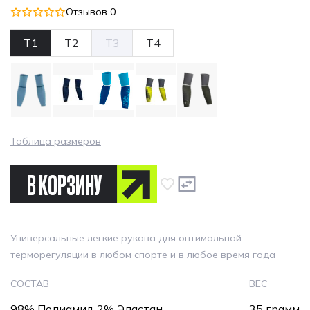
Отзывов 0
T1
T2
T3
T4
Таблица размеров
В КОРЗИНУ
Универсальные легкие рукава для оптимальной
терморегуляции в любом спорте и в любое время года
СОСТАВ
ВЕС
98% Полиамид 2% Эластан
35 грамм