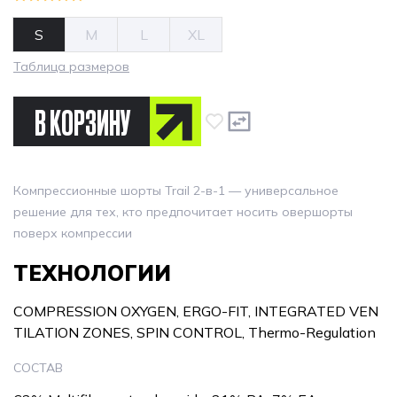
S
M
L
XL
Таблица размеров
В КОРЗИНУ
Компрессионные шорты Trail 2-в-1 — универсальное
решение для тех, кто предпочитает носить овершорты
поверх компрессии
ТЕХНОЛОГИИ
COMPRESSION OXYGEN, ERGO-FIT, INTEGRATED VEN
TILATION ZONES, SPIN CONTROL, Thermo-Regulation
СОСТАВ