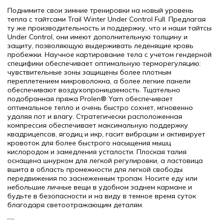
Поднимите свои зимние тренировки на новый уровень
тепла с тайтсами Trail Winter Under Control Full. Предлагая
ту же производительность и поддержку, что и наши тайтсы
Under Control, они имеют дополнительную толщину и
защиту, позволяющую выдерживать леденящие кровь
пробежки. Научное картирование тела с учетом гендерной
специфики обеспечивает оптимальную терморегуляцию:
чувствительные зоны защищены более плотным
переплетением микроволокна, а более легкие панели
обеспечивают воздухопроницаемость. Тщательно
подобранная пряжа Prolen® Yarn обеспечивает
оптимальное тепло и очень быстро сохнет, мгновенно
удаляя пот и влагу. Стратегически расположенная
компрессия обеспечивает максимальную поддержку
квадрицепсов, ягодиц и икр, гасит вибрации и активирует
кровоток для более быстрого насыщения мышц
кислородом и замедления усталости. Плоская талия
оснащена шнурком для легкой регулировки, а ластовица
вшита в область промежности для легкой свободы
передвижения по заснеженным тропам. Носите еду или
небольшие личные вещи в удобном заднем кармане и
будьте в безопасности и на виду в темное время суток
благодаря светоотражающим деталям.