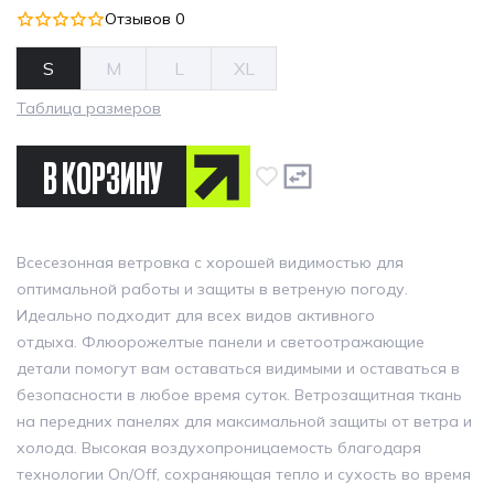
Отзывов 0
S
M
L
XL
Таблица размеров
В КОРЗИНУ
Всесезонная ветровка с хорошей видимостью для
оптимальной работы и защиты в ветреную погоду.
Идеально подходит для всех видов активного
отдыха. Флюорожелтые панели и светоотражающие
детали помогут вам оставаться видимыми и оставаться в
безопасности в любое время суток. Ветрозащитная ткань
на передних панелях для максимальной защиты от ветра и
холода. Высокая воздухопроницаемость благодаря
технологии On/Off, сохраняющая тепло и сухость во время