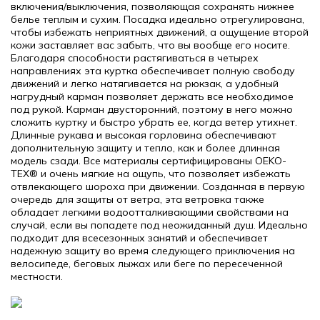
включения/выключения, позволяющая сохранять нижнее
белье теплым и сухим. Посадка идеально отрегулирована,
чтобы избежать неприятных движений, а ощущение второй
кожи заставляет вас забыть, что вы вообще его носите.
Благодаря способности растягиваться в четырех
направлениях эта куртка обеспечивает полную свободу
движений и легко натягивается на рюкзак, а удобный
нагрудный карман позволяет держать все необходимое
под рукой. Карман двусторонний, поэтому в него можно
сложить куртку и быстро убрать ее, когда ветер утихнет.
Длинные рукава и высокая горловина обеспечивают
дополнительную защиту и тепло, как и более длинная
модель сзади. Все материалы сертифицированы OEKO-
TEX® и очень мягкие на ощупь, что позволяет избежать
отвлекающего шороха при движении. Созданная в первую
очередь для защиты от ветра, эта ветровка также
обладает легкими водоотталкивающими свойствами на
случай, если вы попадете под неожиданный душ. Идеально
подходит для всесезонных занятий и обеспечивает
надежную защиту во время следующего приключения на
велосипеде, беговых лыжах или беге по пересеченной
местности.