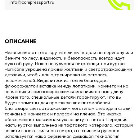
info@compressport.ru
ОПИСАНИЕ
Независимо от того, крутите ли вы педали по перевалу или
бежите по лесу, видимость и безопасность всегда идут
рука об руку. Наша популярная ветрозащитная куртка
Hurricane украшена яркими желтыми и светоотражающими
деталями, чтобы ваша тренировка не осталась
незамеченной. Выделитесь из толпы благодаря
флюорожелтой вставке между лопатками, манжетами на
запястьях и самозапирающимся молниям во всю длину.
Кроме того, специальные детали гарантируют, что вы
будете заметны для проезжающих автомобилей
благодаря светоотражающим логотипам спереди и сзади,
точкам на манжетах и полосам на плечах. Эта куртка
обеспечивает максимальную защиту от ветра. Передняя
часть куртки выполнена из тафтового материала, который
защитит вас от сильного ветра, а в спинке и рукавах
используется наша фирменная дышащая технология