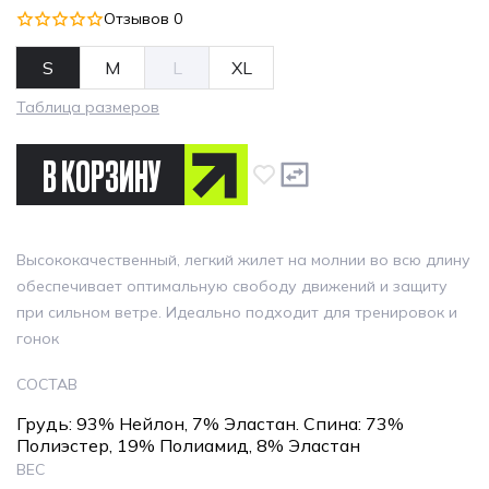
Отзывов 0
S
M
L
XL
Таблица размеров
В КОРЗИНУ
Высококачественный, легкий жилет на молнии во всю длину
обеспечивает оптимальную свободу движений и защиту
при сильном ветре. Идеально подходит для тренировок и
гонок
СОСТАВ
Грудь: 93% Нейлон, 7% Эластан. Спина: 73%
Полиэстер, 19% Полиамид, 8% Эластан
ВЕС