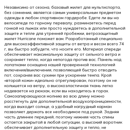
Независимо от сезона, базовый жилет для мультиспорта,
без сомнения, является самым универсальным предметом
одежды в любом спортивном гардеробе. Едете ли вы на
велосипеде по горному перевалу, разминаетесь перед
гонкой на лыжах или просто нуждаетесь в дополнительной
защите и тепле для утренней пробежки, ветрозащитный
жилет Hurricane поможет вам. Разработанный специально
для высокоэффективной защиты от ветра и весом всего 74
г, вы быстро забудете, что носите его. Материал спереди
обеспечивает максимальную защиту от сильного ветра и
сохраняет тепло, когда непогода против вас. Панель над
лопатками оснащена нашей проверенной технологией
включения/выключения, позволяющей быстро отводить
пот, сохраняя вас сухими при ускорении темпа. Крой
«второй кожи» идеально отрегулирован, поэтому он не
колышется на ветру, а высокоэластичная ткань легко
надевается на рюкзак, если вы находитесь в горах.
Самозапирающуюся молнию во всю длину можно
расстегнуть для дополнительной воздухопроницаемости,
когда выходит солнце, а удобный нагрудный карман
позволяет держать все необходимое под рукой. Задняя
часть длиннее передней, поэтому нижняя часть спины
остается закрытой в любой ситуации, а высокий воротник
обеспечивает дополнительную защиту и тепло, не