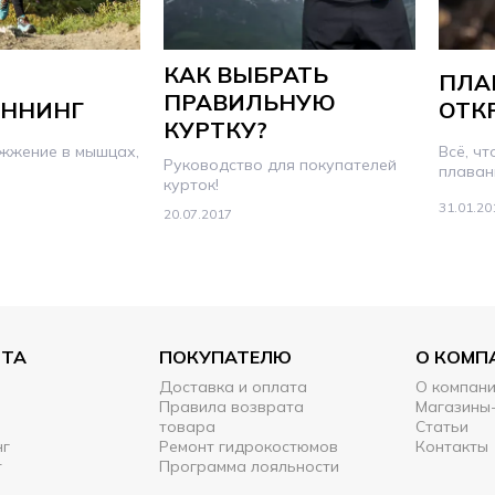
КАК ВЫБРАТЬ
ПЛА
ПРАВИЛЬНУЮ
АННИНГ
ОТК
КУРТКУ?
 жжение в мышцах,
Всё, чт
Руководство для покупателей
плаван
курток!
31.01.20
20.07.2017
РТА
ПОКУПАТЕЛЮ
О КОМП
Доставка и оплата
О компан
Правила возврата
Магазины
товара
Статьи
нг
Ремонт гидрокостюмов
Контакты
т
Программа лояльности