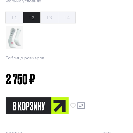
жарких условиях
T1
T2
T3
T4
Таблица размеров
2 750 ₽
В КОРЗИНУ