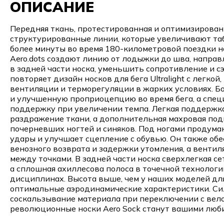
ОПИСАНИЕ
Передняя ткань, протестированная и оптимизирован
структурированные линии, которые увеличивают таб
более минуты во время 180-километровой поездки н
Aero.dots создают линию от лодыжки до шва, направ
в задней части носка, уменьшить сопротивление и с
повторяет дизайн носков для бега Ultralight с легк
вентиляции и терморегуляции в жарких условиях. Б
и улучшенную проприоцепцию во время бега, а спец
поддержку при увеличении темпа. Легкая поддержк
раздражение ткани, а дополнительная махровая под
почерневших ногтей и синяков. Под ногами продуманн
удары и улучшает сцепление с обувью. Он также об
венозного возврата и задержки утомления, а вентил
между точками. В задней части носка сверхлегкая се
а сплошная ахиллесова полоса в точечной технолог
дисциплинах. Высота выше, чем у наших моделей для
оптимальные аэродинамические характеристики. С
соскальзывание материала при переключении с велос
революционные носки Aero Sock станут вашими лю