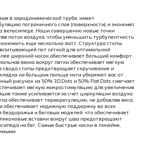
ная в аэродинамической трубе, имеет
уляцию пограничного слоя (поверхности) и экономят
а велосипеде. Наши совершенно новые точки
ляя поток воздуха, чтобы уменьшить турбулентность
экономить еще несколько ватт. Структура стопы
ой, впитывающей пот сеткой для оптимальной
олее широкий носок обеспечивает больший комфорт
иальная вязка вокруг пятки обеспечивает мягкую
а свода стопы предотвращает скручивание и
кладка на большом пальце ноги убережет вас от
ый рисунок из 50% 3D.Dots и 50% Flat.Dots смягчает
еспечивает мягкую микростимуляцию для увеличения
яция также усиливается за счет циркуляции воздуха
тка обеспечивает терморегуляцию, не добавляя веса,
ии обеспечивает надежную поддержку во всех
 бездорожья и беговых моделей, что обеспечивает
иликоновые вставки вокруг шва предотвращают
ипеда на бег. Самые быстрые носки в линейке,
бимыми.