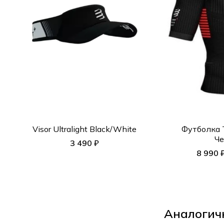
Visor Ultralight Black/White
Футболка T
Че
3 490 ₽
8 990 
Аналогич