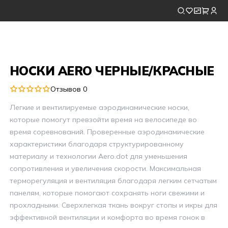
НОСКИ AERO ЧЕРНЫЕ/КРАСНЫЕ
Отзывов 0
Легкие и вентилируемые аэродинамические носки,
которые помогут превзойти время на велосипеде во
время соревнований. Проверенные аэродинамические
характеристики благодаря структурированному
материалу и технологии Aero.dot для уменьшения
сопротивления и увеличения скорости. Максимальная
терморегуляция и вентиляция благодаря легким сетчатым
панелям, которые помогают сохранять ноги свежими и
прохладными. Сверхлегкая ткань вокруг стопы и икры для
эффективной вентиляции и комфорта во время гонок в