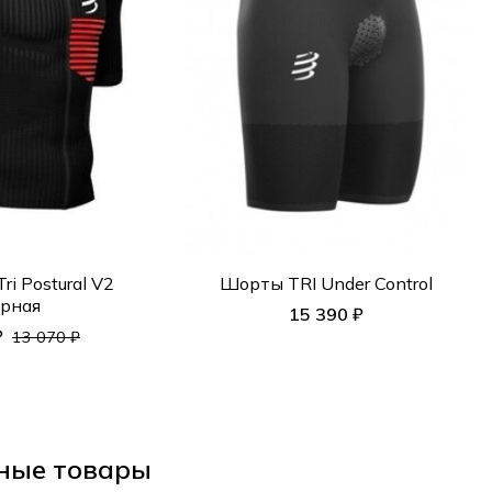
ri Postural V2
Шорты TRI Under Control
рная
15 390 ₽
₽
13 070 ₽
ные товары